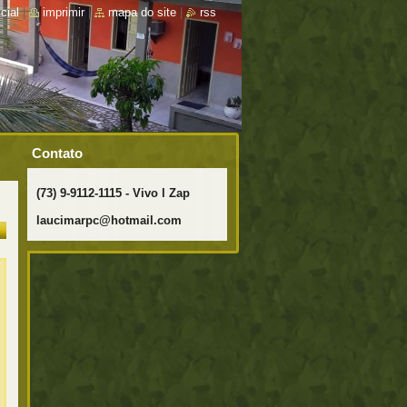
cial
|
imprimir
|
mapa do site
|
rss
Contato
(73) 9-9112-1115 - Vivo l Zap
laucimarpc@hotmail.com