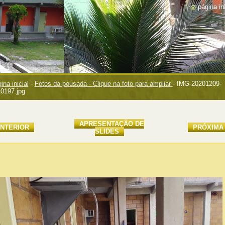
página ini
ina inicial
-
Fotos da pousada - Clique na foto para ampliar
-
IMG-20201209-
0197.jpg
APRESENTAÇÃO DE
NTERIOR
PRÓXIMA
SLIDES